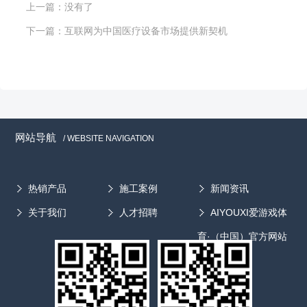
上一篇：
没有了
下一篇：
互联网为中国医疗设备市场提供新契机
网站导航
/ WEBSITE NAVIGATION
热销产品
施工案例
新闻资讯
关于我们
人才招聘
AIYOUXI爱游戏体
育·（中国）官方网站