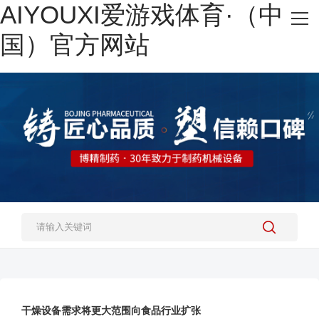
AIYOUXI爱游戏体育·（中
网站AIYOUXI爱游戏体育·（中国）官方网站
国）官方网站
热销产品
施工案例
新闻资讯
关于我们
人才招聘
AIYOUXI爱游戏体育·（中国）官方网站
干燥设备需求将更大范围向食品行业扩张